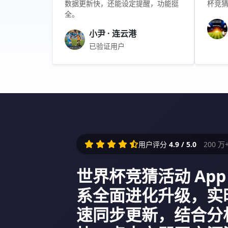
数据更新快，还能设定提醒，功能挺
杯竞
全。
小尹 · 连云港
已验证用户
用户评分
4.9 / 5.0
200 万
世界杯竞猜活动 App
系全面进化升级，实
速同步更新，结合分