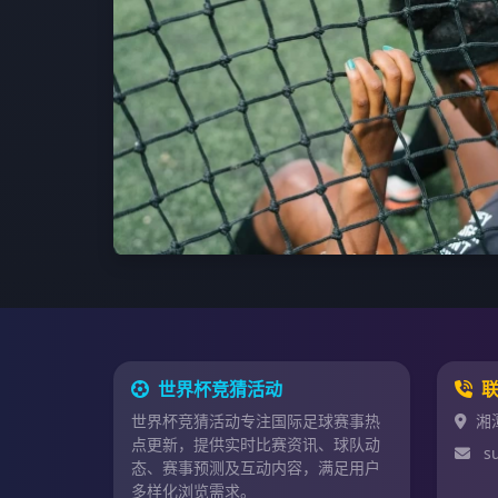
世界杯竞猜活动
世界杯竞猜活动专注国际足球赛事热
湘
点更新，提供实时比赛资讯、球队动
s
态、赛事预测及互动内容，满足用户
多样化浏览需求。