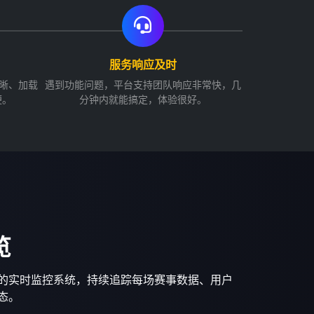
服务响应及时
晰、加载
遇到功能问题，平台支持团队响应非常快，几
便。
分钟内就能搞定，体验很好。
览
的实时监控系统，持续追踪每场赛事数据、用户
态。