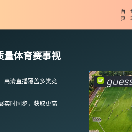
首
页
质量体育赛事视
，
高清直播
覆盖多类竞
展实时同步
，获取更高