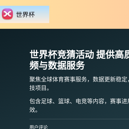
世界杯竞猜活动
提供高
频与数据服务
聚焦全球体育赛事服务，数据更新稳定
技项目。
包含足球、篮球、电竞等内容，
赛事进
效。
用户评论