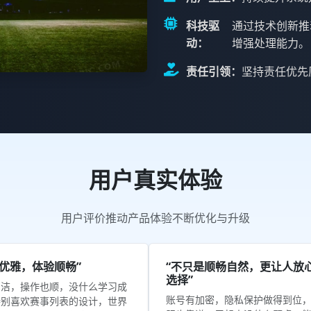
科技驱
通过技术创新推
动：
增强处理能力。
责任引领：
坚持责任优先
用户真实体验
用户评价推动产品体验不断优化与升级
计优雅，体验顺畅”
“不只是顺畅自然，更让人放
选择”
简洁，操作也顺，没什么学习成
账号有加密，隐私保护做得到位
特别喜欢赛事列表的设计，世界