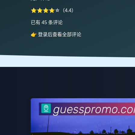
⭐⭐⭐⭐☆（4.4）
已有 45 条评论
👉 登录后查看全部评论