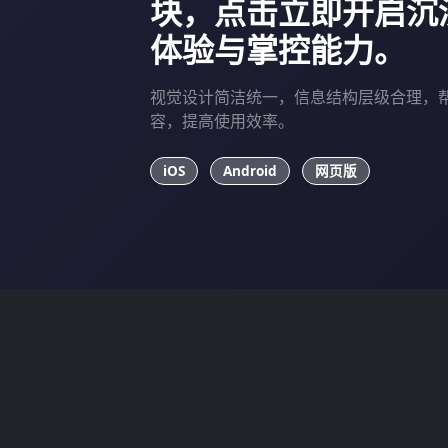
块，点击立即开启沉
体验与掌控能力。
视觉设计简洁统一，信息结构层级合理，
容，提高使用效率。
iOS
Android
网页版