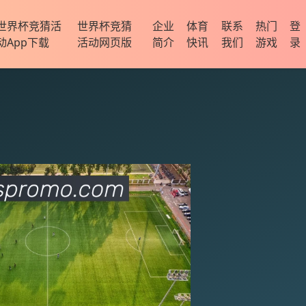
世界杯竞猜活
世界杯竞猜
企业
体育
联系
热门
登
动App下载
活动网页版
简介
快讯
我们
游戏
录